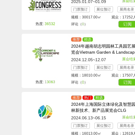
展会结
2025.01.07~01.09
门票预订
展位预订
展商名录
规模：30017.00㎡
观众：17252
热度:
36532
订阅
评论（
0
）
推荐
精选
2024年越南胡志明园林工具园艺
览会Vietnam Garden & Landscap
e Expo
展会结
2024.12.05~12.07
门票预订
展位预订
展商名录
规模：18010.00㎡
观众：17507
热度:
13063
订阅
评论（
0
）
推荐
热门
精选
2024年上海国际立体绿化及智慧
林新技术、新产品展览会CLG
展会结
2024.06.13~06.15
门票预订
展位预订
展商名录
规模：16013.00㎡
观众：12619