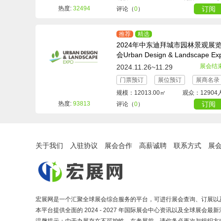
热度:
32494
订阅
评论（
0
）
推荐
精选
2024年中东迪拜城市园林景观展
会Urban Design & Landscape Ex
o
展会结
2024.11.26~11.29
门票预订
展位预订
展商名录
规模：12013.00㎡
观众：12904
热度:
93813
订阅
评论（
0
）
关于我们
入驻协议
展会合作
高薪诚聘
联系方式
展
宏展网是一个汇聚全球展会综合服务的平台，可进行展会查询、订展以
本平台提供全面的 2024 - 2027 年国际展会中心资讯以及全球展