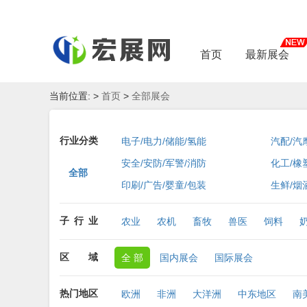
首页
最新展会
当前位置:
>
首页
>
全部展会
行业分类
电子/电力/储能/氢能
汽配/汽
安全/安防/军警/消防
化工/橡
全部
印刷/广告/婴童/包装
生鲜/烟
子
行
业
农业
农机
畜牧
兽医
饲料
区
域
全 部
国内展会
国际展会
热门地区
欧洲
非洲
大洋洲
中东地区
南