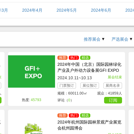
年3月
2024年4月
2024年5月
2024年6月
20
年11月
2024年12月
推荐展会
严选展会
推荐
热门
精选
及
2024年中国（北京）国际园林绿化
产业及户外动力设备展GFI EXPO
束
展会结束
2024.10.11~10.13
门票预订
展位预订
展商名录
人
规模：60011.00㎡
观众：41859人
热度:
45793
订阅
评论（
0
）
推荐
热门
精选
览
2024年杭州国际园林景观产业展览
会杭州园博会