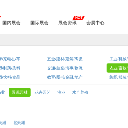
国内展会
国际展会
展会资讯
会展中心
摩/充电桩/车
五金/建材/建筑/陶瓷
工业/机械
塑/制药/染料
交通/航空/海事/物流
农业/畜牧
酒/饮料/食品
教育/图书/金融/地产
纺织/服装
奶业
景观园林
花卉园艺
渔业
水产养殖
美洲
北美洲