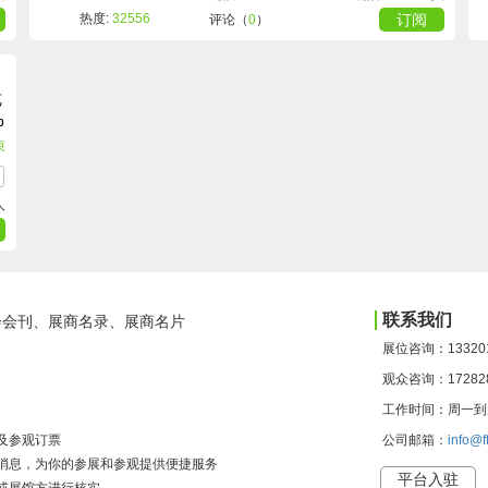
热度:
32556
订阅
评论（
0
）
览
p
束
人
联系我们
会会刊、展商名录、展商名片
展位咨询：13320
观众咨询：17282
工作时间：周一到周日 
及参观订票
公司邮箱：
info@f
会最新消息，为你的参展和参观提供便捷服务
平台入驻