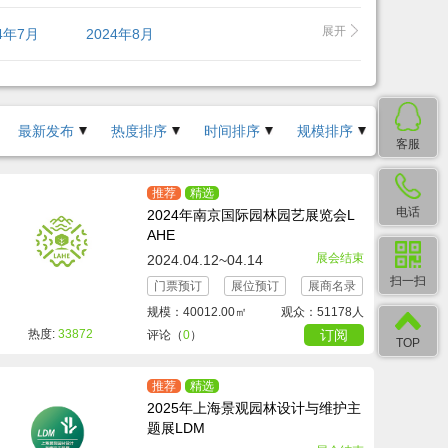
展开
24年7月
2024年8月
最新发布
热度排序
时间排序
规模排序
客服
推荐
精选
电话
2024年南京国际园林园艺展览会L
AHE
展会结束
2024.04.12~04.14
扫一扫
门票预订
展位预订
展商名录
规模：40012.00㎡
观众：51178人
热度:
33872
订阅
评论（
0
）
TOP
推荐
精选
2025年上海景观园林设计与维护主
题展LDM