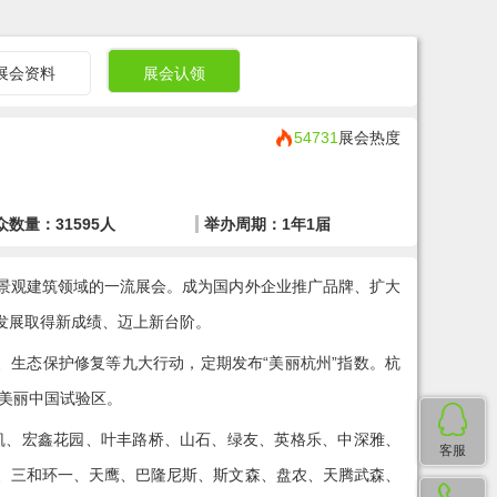
展会资料
展会认领
54731
展会热度
众数量：31595人
举办周期：1年1届
中国景观建筑领域的一流展会。成为国内外企业推广品牌、扩大
发展取得新成绩、迈上新台阶。
、生态保护修复等九大行动，定期发布“美丽杭州”指数。杭
美丽中国试验区。
凯、宏鑫花园、叶丰路桥、山石、绿友、英格乐、中深雅、
客服
、三和环一、天鹰、巴隆尼斯、斯文森、盘农、天腾武森、