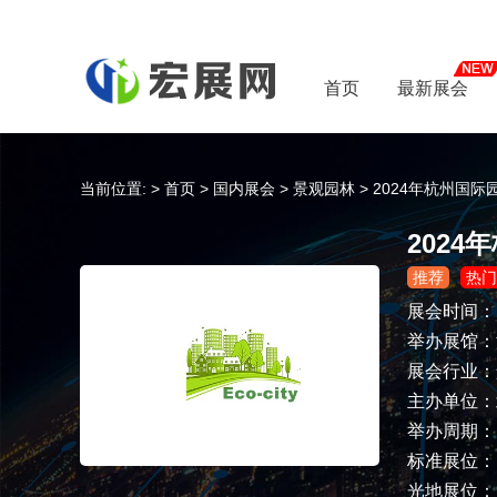
首页
最新展会
当前位置:
>
首页
>
国内展会
>
景观园林
>
2024年杭州国
202
推荐
热门
展会时间
举办展馆：
展会行业：
主办单位：
举办周期：
标准展位： 
光地展位：