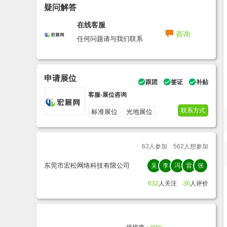
疑问解答
在线客服
咨询
任何问题请与我们联系
申请展位
跟团
签证
补贴
客服-展位咨询
联系方式
标准展位
光地展位
63
人参加
562
人想参加
东莞市宏松网络科技有限公司
吴
李
冯
雷
张
632
人关注
36
人评价