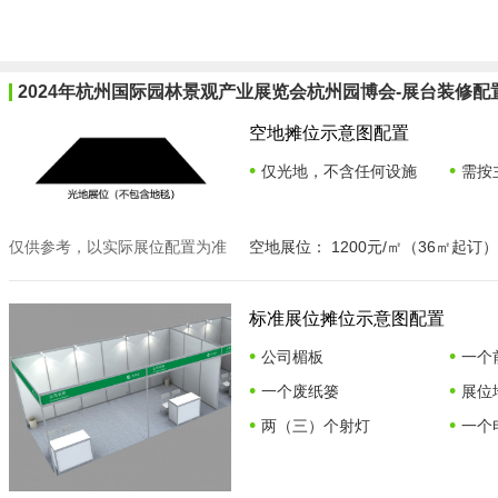
2024年杭州国际园林景观产业展览会杭州园博会-展台装修配
空地摊位示意图配置
•
•
仅光地，不含任何设施
需按
仅供参考，以实际展位配置为准
空地展位： 1200元/㎡（36㎡起
标准展位摊位示意图配置
•
•
公司楣板
一个
•
•
一个废纸篓
展位
•
•
两（三）个射灯
一个