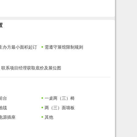
置
•
主办方最小面积起订
需遵守展馆限制规则
订） 联系项目经理获取底价及展位图
•
前台
一桌两（三）椅
•
地毯
两（三）面墙板
•
电源插座
其他