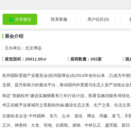
分享微信
联系客服
用户社区(0)
展会介绍
主办单位：北京博远
展览面积：20011.00㎡
展商数量：692家
观
杭州国际景观产业展览会(杭州园博会)自2014年创办以来，已成为
交易、提升影响力的最佳平台，推动国内外景观与生态人居产业链企业
制定“美丽杭州”建设实施纲要和三年行动计划，部署实施功能布局优化
州正在赋予这座城市之美新的内涵:建设生态之美、生产之美、生活之美
往届知名企业:中外园林、东方、山水、源业、博达、同鑫、凌飞、天
正兴、神美特、大龙、培地、比斯凯、凌锦、中科弘正、盛芳园、新日