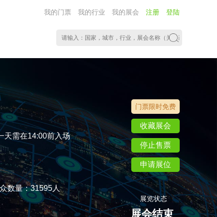
我的门票
我的行业
我的展会
注册
登陆
门票限时免费
收藏展会
最后一天需在14:00前入场
停止售票
申请展位
众数量：31595人
展览状态
展会结束