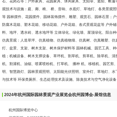
石、花岗石等；户外家具、花园家具、休闲家具、太阳伞、遮阳、帐篷
观技术与设施：庭、廊、椅、 桥、音响、水底灯、草地灯、各类景观
等 园林摆件、花园摆件、园林装饰摆件、雕塑、观赏石、园林石景；户
防腐木花箱、塑木花箱、移动花箱、户外花箱、各式景观花盆等 户外
料、地坪、透水砖、透水地坪等 立体绿化、绿化墙、屋顶绿化、阳台
仿真景观：人造草坪、仿真植物、仿真植物墙、仿真树、仿真雕塑、仿
灯、盆景、支架、树木支架、树木保护材料等 园林机械、园艺工具、
植；机械设备、树木支撑设备、草坪机、割草机、剪草机、除草机、清
机、割灌机、油锯、喷雾喷粉机、打草机、 播种 机、移植机、园艺剪
明、智慧路灯、园林景观照明、太阳能光伏照明、室外灯、草地灯、水下
与技术等 环保类厕所、生态处理技术及设施、除臭技术与空气净化设
2024年杭州国际园林景观产业展览会杭州园博会-展馆信息
杭州国际博览中心