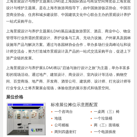
上海景观设计与维护主题展(LDM)是上海国际酒店与商业空间博览会上海景观
设计与维护主题展。是在上海市旅游局指导下，由中国旅游饭店协会、中国百
货商业协会、住房和城乡建设部、中国建筑文化中心联合主办的景观设计养护
一站式采购平台。
上海景观设计与养护主题展(LDM)展品涵盖旅游景区、酒店、商业中心、物业
管理等行业所需的景观设计、养护设备与工具、无动力设施、户外家具及园林
设施等产品与解决方案。通过与各园林协会合作，举办多场行业高峰论坛和设
计师交流会，努力打造城市景观设计及产品的一站式交流采购平台，促进上下
游产业链的发展。
上海景观设计与养护展(LDM)将以“启迪与旅行设计之旅”为主题，举办丰富多
彩的现场活动。通过地产、建筑设计、商业设计、室内设计等活动，购物空
间、百货商场、地产商、开发商、酒管公司、建筑师、设计师、灯光设计师等
行业专业人士将齐聚展会现场，体验创意的展示形式和场景空间。
展位价格
标准展位摊位示意图配置
•
一个咨询台
•
一桌两（三）椅
•
地毯
•
一个垃圾桶
•
公司楣板
•
两（三）面墙板
•
两到四盏射灯
•
一个电源插座