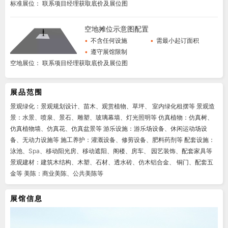
标准展位： 联系项目经理获取底价及展位图
空地摊位示意图配置
•
不含任何设施
•
需最小起订面积
•
遵守展馆限制
空地展位： 联系项目经理获取底价及展位图
展品范围
景观绿化：景观规划设计、苗木、观赏植物、草坪、 室内绿化租摆等 景观造
景：水景、喷泉、景石、雕塑、玻璃幕墙、灯光照明等 仿真植物：仿真树、
仿真植物墙、仿真花、仿真盆景等 游乐设施：游乐场设备、休闲运动场设
备、无动力设施等 施工养护：灌溉设备、修剪设备、肥料药剂等 配套设施：
泳池、Spa、移动阳光房、移动遮阳、阁楼、房车、 园艺装饰、配套家具等
景观建材：建筑木结构、木塑、石材、透水砖、仿木铝合金、 铜门、配套五
金等 美陈：商业美陈、公共美陈等
展馆信息