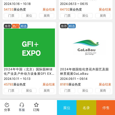
2024.10.16 ~ 10.18
2024.06.13 ~ 06.15
54733
展会热度
展会结束
64732
展会热度
展会结束
门票
展位
展商
门票
展位
展商
推荐
热门
精选
推荐
精选
2024年中国（北京）国际园林绿
2024年德国纽伦堡花卉园艺及园
化产业及户外动力设备展GFI EXP
林景观展GaLaBau
O
2024.10.11 ~ 10.13
2024.09.11 ~ 09.14
45793
展会热度
展会结束
81819
展会热度
展会结束
门票
展位
展商
门票
展位
展商
展位
名录
停售
分享
客服
订阅