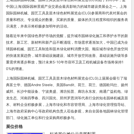
中国(上海)国际园林景观产业交易会最具影响力的城市建设类展会之一。上海
国际园林机械、园艺工具及苗木绿色材料展览会(CLG)参展商和代表对展会的
质量和档次、专业观众的数量、买家的质量、媒体的关注程度和组织的服务表
示满意，并表示将积极参加明年的活动。
随着近年来中国绿色养护市场的觉醒，提升城市园林绿化施工和养护水平的新
技术、新工艺、新材料和新产品不断涌现，市场需求逐渐加大，中国已成为全
球园林机械、园艺工具制造和苗木绿化材料消费大国。顺应城市绿色开放空间
的快速发展趋势，城市基础设施建设、城市开放空间改善、基础设施升级等多
重需求将逐步释放，预计未来5-10年市容环卫及工程机械设备市场将保持1
0%的增速。
上海国际园林机械、园艺工具及苗木绿色材料展览会(CLG)上届展会吸引了瑞
典富士华、德国Andre Steele、美国Bandit、荷兰、荷兰、德国欧玛仕、扬州
威邦、长沙中能设备、宁波奥盛、潍坊拓普、廊坊永东发、南通广益机电、绿
龙生态、河南四季春、四川国光、郑州罗恩润等代表行业的知名园林机械及苗
木、材料企业积极参展，上海市绿化和市容管理局、上海市绿化管理指导站、
上海市政府采购中心等政府机构负责人莅临参观，来自全国各地园林绿化管理
部门、绿化施工单位和行业采购商积极参与。
展位价格
标准展位摊位示意图配置