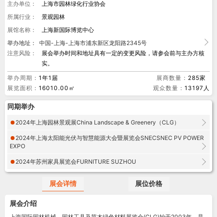
主办单位：
上海市园林绿化行业协会
所属行业：
景观园林
展馆名称：
上海新国际博览中心
举办地址：
中国-上海-上海市浦东新区龙阳路2345号
注意风险：
展会举办时间和地址具有一定的变更风险，请参会前与主办方核
实。
举办周期：
1年1届
展商数量：
285家
展览面积：
16010.00㎡
观众数量：
13197人
同期举办
2024年上海园林景观展China Landscape & Greenery（CLG）
2024年上海太阳能光伏与智慧能源大会暨展览会SNECSNEC PV POWER
EXPO
2024年苏州家具展览会FURNITURE SUZHOU
展会详情
展位价格
展会介绍
上海国际园林机械、园林工具及苗木绿色材料展览会(CLG)始于2003年，是