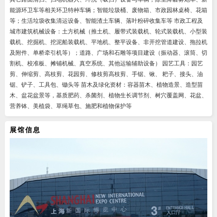
能源环卫车等相关环卫特种车辆；智能垃圾桶、废物箱、市政园林桌椅、花箱
等；生活垃圾收集清运设备、智能渣土车辆、落叶粉碎收集车等 市政工程及
城市建筑机械设备：土方机械（推土机、履带式装载机、轮式装载机、小型装
载机、挖掘机、挖泥船装载机、平地机、整平设备、非开挖管道建设、拖拉机
及附件、单桥牵引机等）；道路、广场和石雕等项目建设（振动器、滚筒、切
割机、校准板、摊铺机械、真空系统、其他运输辅助设备） 园艺工具：园艺
剪、伸缩剪、高枝剪、花园剪、修枝剪高枝剪、手锯、锹、 耙子、接头、油
锯、铲子、工具包、锄头等 苗木及绿化资材：容器苗木、植物造景、造型苗
木、盆花盆景等，基质肥药、杀菌剂、植物生长调节剂、树穴覆盖网、花盆、
营养钵、美植袋、草绳草包、施肥和植物保护等
展馆信息