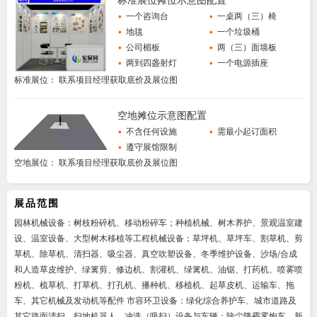
•
一个咨询台
•
一桌两（三）椅
•
地毯
•
一个垃圾桶
•
公司楣板
•
两（三）面墙板
•
两到四盏射灯
•
一个电源插座
标准展位： 联系项目经理获取底价及展位图
空地摊位示意图配置
•
不含任何设施
•
需最小起订面积
•
遵守展馆限制
空地展位： 联系项目经理获取底价及展位图
展品范围
园林机械设备：树枝粉碎机、移动粉碎车；种植机械、树木养护、景观温室建
设、温室设备、大型树木移植等工程机械设备；草坪机、草坪车、割草机、剪
草机、除草机、清扫器、吸尘器、真空吹塑设备、冬季维护设备、沙场/合成
和人造草皮维护、绿篱剪、修边机、割灌机、绿篱机、油锯、打药机、喷雾喷
粉机、梳草机、打草机、打孔机、播种机、移植机、起草皮机、运输车、拖
车、其它机械及发动机等配件 市容环卫设备：绿化综合养护车、城市道路及
其它路面清扫、扫地机器人、冲洗（吸扫）设备与车辆；除尘降霾雾炮车、新