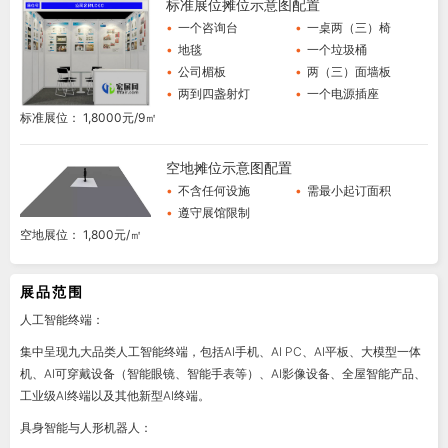
标准展位摊位示意图配置
•
一个咨询台
•
一桌两（三）椅
•
地毯
•
一个垃圾桶
•
公司楣板
•
两（三）面墙板
•
两到四盏射灯
•
一个电源插座
标准展位： 1,8000元/9㎡
空地摊位示意图配置
•
不含任何设施
•
需最小起订面积
•
遵守展馆限制
空地展位： 1,800元/㎡
展品范围
人工智能终端：
集中呈现九大品类人工智能终端，包括AI手机、AI PC、AI平板、大模型一体
机、AI可穿戴设备（智能眼镜、智能手表等）、AI影像设备、全屋智能产品、
工业级AI终端以及其他新型AI终端。
具身智能与人形机器人：