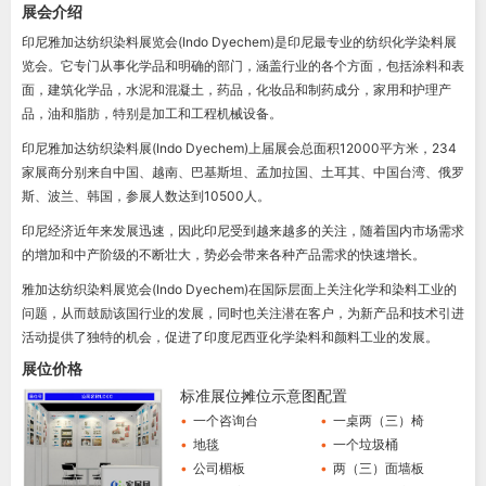
展会介绍
印尼雅加达纺织染料展览会(Indo Dyechem)是印尼最专业的纺织化学染料展
览会。它专门从事化学品和明确的部门，涵盖行业的各个方面，包括涂料和表
面，建筑化学品，水泥和混凝土，药品，化妆品和制药成分，家用和护理产
品，油和脂肪，特别是加工和工程机械设备。
印尼雅加达纺织染料展(Indo Dyechem)上届展会总面积12000平方米，234
家展商分别来自中国、越南、巴基斯坦、孟加拉国、土耳其、中国台湾、俄罗
斯、波兰、韩国，参展人数达到10500人。
印尼经济近年来发展迅速，因此印尼受到越来越多的关注，随着国内市场需求
的增加和中产阶级的不断壮大，势必会带来各种产品需求的快速增长。
雅加达纺织染料展览会(Indo Dyechem)在国际层面上关注化学和染料工业的
问题，从而鼓励该国行业的发展，同时也关注潜在客户，为新产品和技术引进
活动提供了独特的机会，促进了印度尼西亚化学染料和颜料工业的发展。
展位价格
标准展位摊位示意图配置
•
一个咨询台
•
一桌两（三）椅
•
地毯
•
一个垃圾桶
•
公司楣板
•
两（三）面墙板