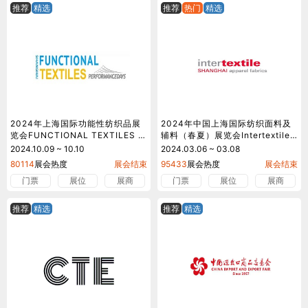
推荐
精选
推荐
热门
精选
2024年上海国际功能性纺织品展
2024年中国上海国际纺织面料及
览会FUNCTIONAL TEXTILES S
辅料（春夏）展览会Intertextile
HANGHAI by PERFORMANCE
Shanghai
2024.10.09 ~ 10.10
2024.03.06 ~ 03.08
DAYS
80114
展会热度
展会结束
95433
展会热度
展会结束
门票
展位
展商
门票
展位
展商
推荐
精选
推荐
精选