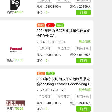
门票预订
展位预订
展商名录
规模：28013.00㎡
观众：20859人
热度:
42987
订阅
评论（
0
）
推荐
热门
精选
2024年巴西圣保罗皮具箱包鞋展览
会FRANCAL
展会结束
2024.08.01~08.01
门票预订
展位预订
展商名录
规模：90012.00㎡
观众：86965人
热度:
11451
订阅
评论（
0
）
推荐
精选
2024年宁波时尚皮革箱包制品展览
会Zhejiang Leather Goods&Bag E
xhibition
展会结束
2024.10.17~10.20
门票预订
展位预订
展商名录
规模：24013.00㎡
观众：24166人
热度:
75956
订阅
评论（
0
）