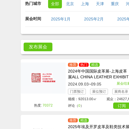
热门城市
全部
北京
上海
天津
重庆
湖北
湖南
广东
广西
海南
展会时间
2025年1月
2025年2月
2025
2025年9月
2025年10月
2025
发布展会
推荐
热门
精选
2024年中国国际皮革展-上海皮革
展ALL CHINA LEATHER EXHIBITI
ON
展会结
2024.09.03~09.05
门票预订
展位预订
展商名录
规模：92013.00㎡
观众：24627
热度:
70372
订阅
评论（
0
）
推荐
精选
2025年埃及开罗皮革及鞋类技术