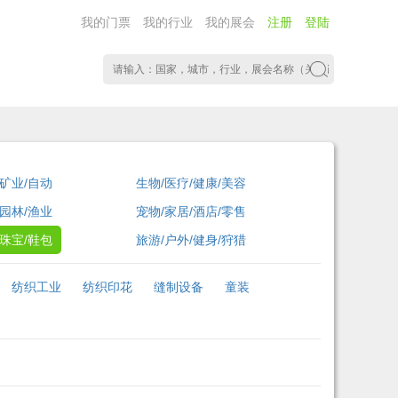
我的门票
我的行业
我的展会
注册
登陆
/矿业/自动
生物/医疗/健康/美容
/园林/渔业
宠物/家居/酒店/零售
/珠宝/鞋包
旅游/户外/健身/狩猎
纺织工业
纺织印花
缝制设备
童装