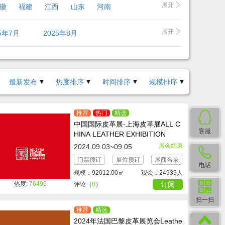
展开
徽
福建
江西
山东
河南
台湾
香港
澳门
展开
25年7月
2025年8月
最新发布
热度排序
时间排序
规模排序
推荐
热门
精选
中国国际皮革展-上海皮革展ALL C
客服
HINA LEATHER EXHIBITION
展会结束
2024.09.03~09.05
门票预订
展位预订
展商名录
电话
规模：92012.00㎡
观众：24939人
热度:
76495
订阅
评论（
0
）
扫一扫
推荐
精选
2024年法国巴黎皮革展览会Leathe