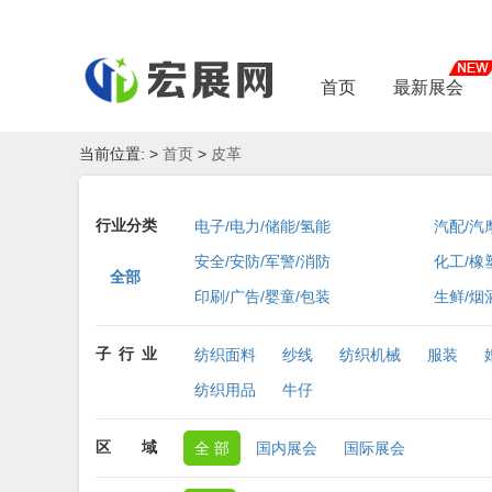
首页
最新展会
当前位置:
>
首页
>
皮革
行业分类
电子/电力/储能/氢能
汽配/汽
安全/安防/军警/消防
化工/橡
全部
印刷/广告/婴童/包装
生鲜/烟
子
行
业
纺织面料
纱线
纺织机械
服装
纺织用品
牛仔
区
域
全 部
国内展会
国际展会