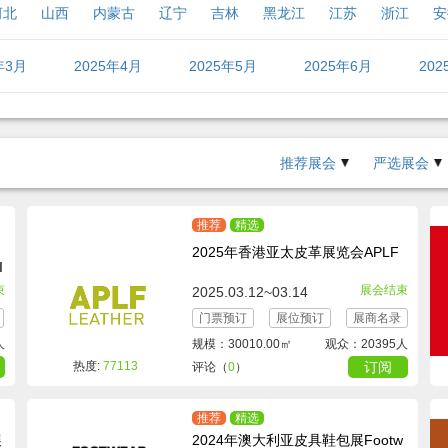
河北
山西
内蒙古
辽宁
吉林
黑龙江
江苏
浙江
安
四川
贵州
云南
西藏
陕西
甘肃
青海
宁夏
新疆
年3月
2025年4月
2025年5月
2025年6月
20
年11月
2025年12月
推荐展会
严选展会
推荐
精选
2025年香港亚太皮革展览会APLF
束
展会结束
2025.03.12~03.14
门票预订
展位预订
展商名录
人
规模：30010.00㎡
观众：20395人
热度:
77113
订阅
评论（
0
）
推荐
精选
展
2024年澳大利亚皮具鞋包展Footw