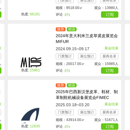
门票预订
展位预订
展商名录
人
规模：9518.00㎡
观众：13980人
热度:
66181
订阅
评论（
0
）
推荐
精选
L
2024年意大利米兰皮草裘皮展览会
MIFUR
束
展会结束
2024.09.15~09.17
门票预订
展位预订
展商名录
人
规模：20017.00㎡
观众：15985人
热度:
25861
订阅
评论（
0
）
推荐
精选
草
2025年巴西新汉堡皮革、鞋材、制
革制鞋机械设备展览会FIMEC
束
展会结束
2025.03.18~03.20
门票预订
展位预订
展商名录
人
规模：43914.00㎡
观众：51671人
热度:
12835
订阅
评论（
0
）