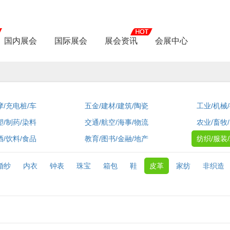
国内展会
国际展会
展会资讯
会展中心
摩/充电桩/车
五金/建材/建筑/陶瓷
工业/机械
塑/制药/染料
交通/航空/海事/物流
农业/畜牧
酒/饮料/食品
教育/图书/金融/地产
纺织/服装
婚纱
内衣
钟表
珠宝
箱包
鞋
皮革
家纺
非织造