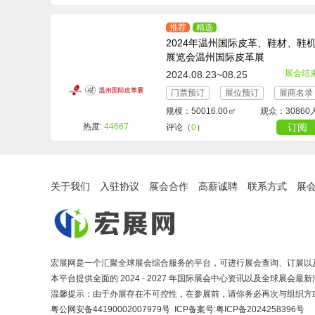
推荐
精选
2024年温州国际皮革、鞋材、鞋
展览会温州国际皮革展
展会结
2024.08.23~08.25
门票预订
展位预订
展商名录
规模：50016.00㎡
观众：30860
热度:
44667
订阅
评论（
0
）
关于我们
入驻协议
展会合作
高薪诚聘
联系方式
展
宏展网是一个汇聚全球展会综合服务的平台，可进行展会查询、订展以
本平台提供全面的 2024 - 2027 年国际展会中心资讯以及全球展
温馨提示：由于办展存在不可控性，在参展前，请你务必再次与组织方
粤公网安备44190002007979号 ICP备案号:
粤ICP备2024258396号