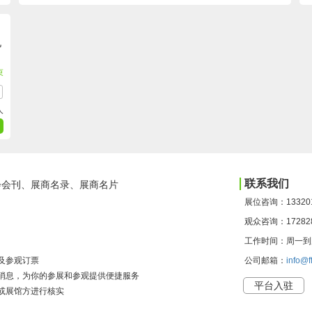
机
束
人
联系我们
会会刊、展商名录、展商名片
展位咨询：13320
观众咨询：17282
工作时间：周一到周日 
及参观订票
公司邮箱：
info@f
会最新消息，为你的参展和参观提供便捷服务
平台入驻
或展馆方进行核实